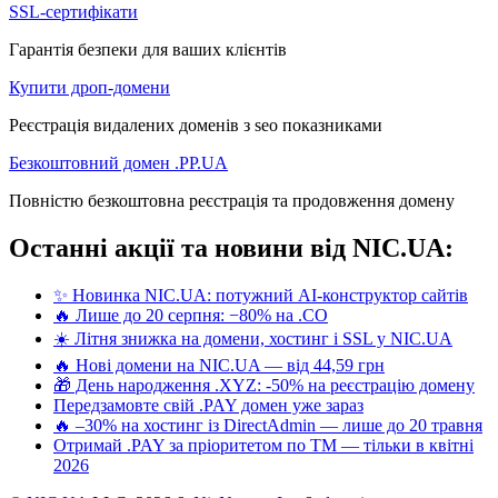
SSL-сертифікати
Гарантія безпеки для ваших клієнтів
Купити дроп-домени
Реєстрація видалених доменів з seo показниками
Безкоштовний домен .PP.UA
Повністю безкоштовна реєстрація та продовження домену
Останні акції та новини від NIC.UA:
✨ Новинка NIC.UA: потужний AI-конструктор сайтів
🔥 Лише до 20 серпня: −80% на .CO
☀️ Літня знижка на домени, хостинг і SSL у NIC.UA
🔥 Нові домени на NIC.UA — від 44,59 грн
🎁 День народження .XYZ: -50% на реєстрацію домену
Передзамовте свій .PAY домен уже зараз
🔥 –30% на хостинг із DirectAdmin — лише до 20 травня
Отримай .PAY за пріоритетом по ТМ — тільки в квітні
2026